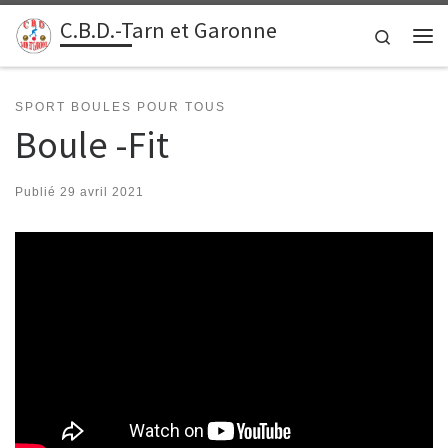
C.B.D.-Tarn et Garonne
Passer au contenu
Search
Me
SPORT BOULES POUR TOUS
Boule -Fit
Publié
29 avril 2021