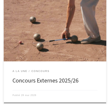
Voir les concours publiés sur les autres Sites https://12.cbdsb.fr/ –
https://81.cbdsb.fr/ – https://31.cbdsb.fr/ – https://32.cbdsb.fr/
https://09.cbdsb.fr/ – https://46.cbdsb.fr/ – https://65.cbdsb.fr/ –
https://66.cbdsb.fr/
A LA UNE
CONCOURS
Concours Externes 2025/26
Publié
28 mai 2026